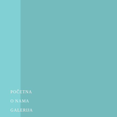
,
KOZMETIKA ZA PRIPREMU KOŽE
AUSTRALIAN GOLD KOZMETIKA ZA SUNČANJE
Dark Legs
RSD
3,850.00
POČETNA
O NAMA
GALERIJA