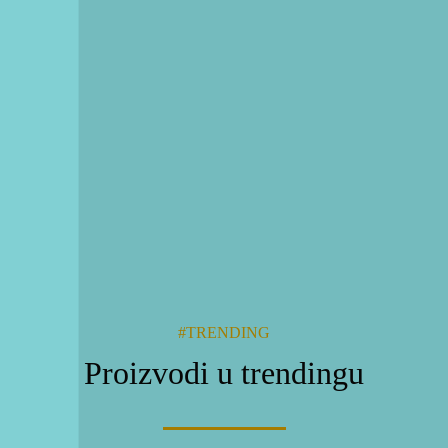
RSD
7,950.00
1
2
→
#TRENDING
Proizvodi u trendingu