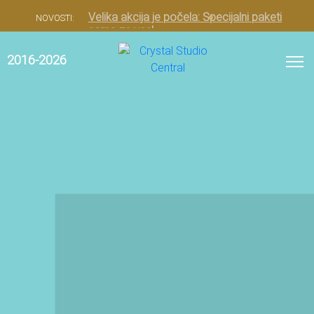
Velika akcija je počela: Specijalni paketi
NOVOSTI:
samo za vas!
2016-2026
0
Kozmetika za pripremu
kože