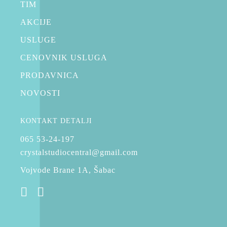
TIM
AKCIJE
USLUGE
CENOVNIK USLUGA
PRODAVNICA
,
KOZMETIKA ZA PRIPREMU KOŽE
NOVOSTI
AUSTRALIAN GOLD KOZMETIKA ZA SUNČANJE
Deviously Black
KONTAKT DETALJI
065 53-24-197
RSD
5,550.00
crystalstudiocentral@gmail.com
Vojvode Brane 1A, Šabac