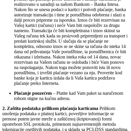
realizovano u saradnji sa
našom Bankom – Banka Intesa.
Nakon što se unesu podaci o kartici i potvrdi plaćanje, banka
autorizuje transakciju i time je porudžbina odobrena i ulazi u
dalji proces priprem
e za isporuku. Iznos će biti rezervisan na
Vašoj kartici (računu) i neće Vam biti raspoloživ za drugu
namenu. Transakcija će biti kompletirana i iznos skinut sa
Vašeg računa tek kada su proizvodi pripremljeni za transport i
predati kurirs
koj službi. U slučaju da se plać
anje ne
kompletira, odnosno iznos se ne skine sa računa do isteka 14
dana od prihvatanja Vaše porudžbine, ta porudžbenica će biti
otkazana i izbris
ana. Nakon isteka roka od 14 dana, novac
rezervisan na Vašem računu se oslobađa i biće Vam ponovo
na rasp
olaganju. Nakon
toga možete ponoviti istu ili novu
porudžbinu, i izvršiti plaćanje vezano za nju. Proverite kod
banke
koja je karticu izdala da li Vaša kartica podržava
plaćanje preko Interneta.
Plaćanje pouzećem
– Platite kad Vam paket sa naručenom
robom stigne na kućnu adresu.
2. Zaš
tita podataka prilikom plaćanja karticama
Prilikom
unošenja podataka o platnoj kartici, poverl
jive informacije se
prenose putem javne mreže u zaštićenoj (kriptovanoj) formi
upotrebom SSL protokol
a, primenom najsavr
emenijih metoda
tokenizacije osetljivih podataka, i u skladu sa PCI-DSS standardima.