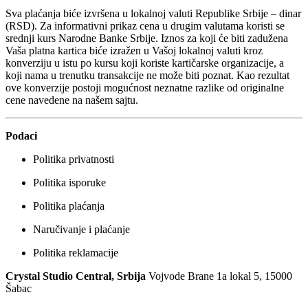
Sva plaćanja biće izvršena u lokalnoj valuti Republike Srbije – dinar
(RSD). Za informativni prikaz cena u drugim valutama koristi se
srednji kurs Narodne Banke Srbije. Iznos za koji će biti zadužena
Vaša platna kartica biće izražen u Vašoj lokalnoj valuti kroz
konverziju u istu po kursu koji koriste kartičarske organizacije, a
koji nama u trenutku transakcije ne može biti poznat. Kao rezultat
ove konverzije pos
toji mogućnost neznatne razlike od originalne
cene navedene na našem sajtu.
Podaci
Politika privatnosti
Politika isporuke
Politika plaćanja
Naručivanje i plaćanje
Politika reklamacije
Crystal Studio Central, Srbija
Vojvode Brane 1a lokal 5, 15000
Šabac