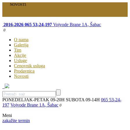
NOVOSTI:
Velika akcija je počela: Specijalni paketi samo za vas!
2016-2026
065 53-24-197
Vojvode Brane 1A, Šabac
0
O nama
Galerija
Tim
Akcije
Usluge
Cenovnik usluga
Prodavnica
Novosti
PONEDELJAK-PETAK 09-20H SUBOTA 09-14H
065 53-24-
197
Vojvode Brane 1A, Šabac
0
Meni
zakažite termin