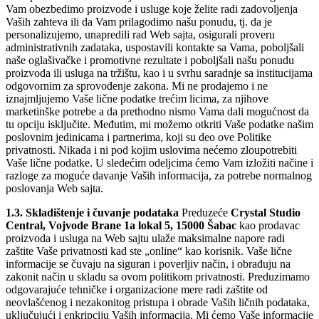
Vam obezbedimo proizvode i usluge koje želite radi zadovoljenja
Vaših zahteva ili da Vam prilagodimo našu
ponudu, tj. da je
personalizujemo, unapredili rad Web sajta, osigurali proveru
administrativnih zadataka, uspostavili kontakte sa Vama, poboljšali
naše oglašivačke i promotivne rezultate i poboljšali našu ponudu
p
roizvoda ili usluga na tržištu, kao i u svrhu saradnje sa institucijama
odgovornim za sprovođenje zakona. Mi ne prodajemo i ne
iznajmljujemo Vaše lične podatke trećim licima, za njihove
marketinške potrebe a da prethodno nismo Vama dali mogu
ćnost da
tu opciju isključite. Međutim, mi možemo otkriti Vaše podatke našim
poslovnim j
edinicama i partnerima, koji su deo ove Politike
privatnosti. Nikada i ni pod kojim uslovima nećemo zloupotrebiti
Vaše lične podatke. U sledećim odeljcima ćemo Vam izložiti načine i
razloge za
moguće davanje Vaših informacija, za potrebe normalnog
poslovanja Web sajta.
1.3. Skladištenje i
čuvanje podataka
Preduzeće
Crystal Studio
Central, Vojvode Brane 1a lokal 5, 15000 Šabac
kao prodavac
proizvoda i usluga na Web sajtu ulaže
maksimalne napore radi
zaštite Vaše privatnosti kad ste „online“ kao korisnik. Vaše l
ične
inf
ormacije se čuvaju na siguran i poverljiv način, i obrađuju na
zakonit način u skladu sa ovom politikom privatn
osti. Preduzimamo
odgovarajuć
e tehničke i organizacione mere radi zaštite od
neovlašćenog i nezakonitog pristupa i obrade Vaših ličnih podataka,
uključujući i enkripciju Vaših informacija. Mi
ćemo Vaše informacije