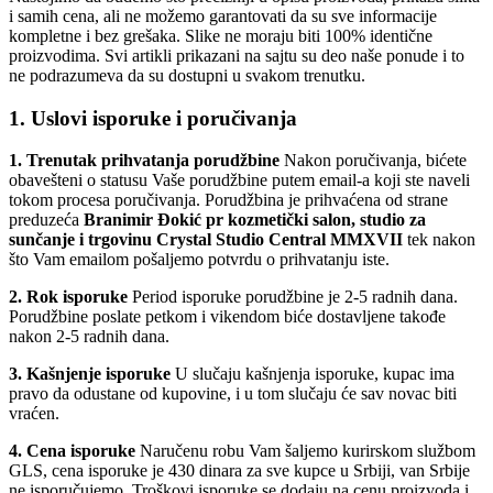
i samih cena, ali ne možemo garantovati da su sve informacije
kompletne i bez
grešaka. Slike ne moraju biti 100% identične
proizvodima. Svi artikli prikazani na sajtu su deo naše ponude i to
ne podrazumeva da su dostupni u svakom trenutku.
1. Uslovi isporuke i poručivanja
1. Trenutak prihvatanja porudžbine
Nakon poručivanja, bićete
obavešteni o statusu Vaše porudžbi
ne putem email-a koji ste naveli
tokom procesa poručivanja. Porudžbina je prihvaćena od strane
preduzeća
Branimir Đokić pr kozmetički salon, studio za
sunčanje i trgovinu Crystal Studio Central MMXVII
tek nak
on
što Vam emailom pošaljemo potvrdu o prihvatanju iste.
2. Rok isporuke
Period isporuke porudžbine je 2-5 radnih dana.
Porudžbine poslate petkom i vikendom biće dostavljene takođe
nakon 2-5 radnih dana.
3. Kašnjenje isporuke
U slučaju kašnjenja isporuke, kupac ima
pravo da odustane od kupovine, i u tom slučaju će sav novac biti
vraćen.
4. Cena isporuke
Naručenu robu Vam šaljemo kurirskom službom
GLS, cena isporuke je 430 dinara za sve kupce u Srbiji, van Srbije
ne isporučujemo. Troškovi isporuke se dodaju na cenu proizvoda i