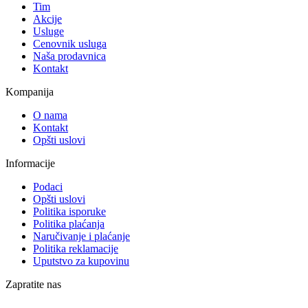
Tim
Akcije
Usluge
Cenovnik usluga
Naša prodavnica
Kontakt
Kompanija
O nama
Kontakt
Opšti uslovi
Informacije
Podaci
Opšti uslovi
Politika isporuke
Politika plaćanja
Naručivanje i plaćanje
Politika reklamacije
Uputstvo za kupovinu
Zapratite nas