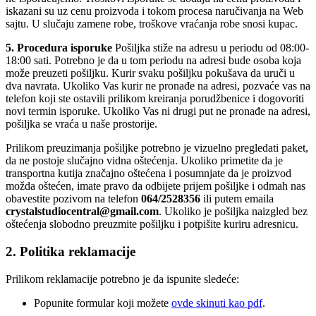
iskazani su uz cenu proizvoda i tokom procesa naručivanja na Web
sajtu. U slučaju zamene robe, troškove vraćanja robe snosi kupac.
5. Procedura isporuke
Pošiljka stiže na adresu u periodu od 08:00-
18:00 sati. Potrebno je da u tom periodu na adresi bude osoba koja
može preuzeti pošiljku. Kurir svaku pošiljku pokušava da uruči u
dva navrata. Ukoliko Vas kurir ne pronađe na adresi, pozvaće vas na
telefon koji ste ostavili prilikom kreiranja porudžbenice i dogovoriti
novi termin isporuke. Ukoliko Vas ni drugi put ne pronađe na adresi,
pošiljka se vraća u naše prostorije.
Prilikom preuzimanja pošiljke potrebno je vizueln
o pregledati paket,
da ne postoje slučajno vidna oštećenja. Ukoliko primetite da je
transportna kutija značajno oštećena i posumnjate da je proizvod
možda oštećen, i
mate pravo da odbijete prijem pošiljke i odmah nas
obavestite pozivom na te
lefon
064/2528356
ili putem emaila
crystalstudiocentral@gmail.com
. Ukoliko je pošiljka naizgled bez
oštećenja slobodno preuzmite poš
iljku i potpišite kuriru adresnicu.
2. Politika reklamacije
Prilikom reklamacije potrebno
je da ispunite sledeće:
Popunite formular koji možete
ovde skinuti kao pdf
.