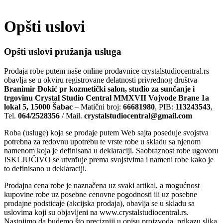
Opšti uslovi
Opšti uslovi pružanja usluga
Prodaja robe putem naše online prodavnice crystalstudiocentral.rs
obavlja se u okviru registrovane delatnosti privrednog društva
Branimir Đokić pr kozmetički salon, studio za sunčanje i
trgovinu Crystal Studio Central MMXVII
Vojvode Brane 1a
lokal 5, 15000 Šabac
– Matični broj:
66681980
, PIB:
113243543
,
Tel.
064/2528356
/ Mail.
crystalstudiocentral@gmail.com
Roba (usluge) koja se prodaje putem Web sajta poseduje svojstva
potrebna za redovnu upotrebu te vrste robe u skladu sa njenom
namenom koja je definisana u deklaraciji. Saobraznost robe ugovoru
ISKLJUČIVO se utvrđuje prema svojstvima i nameni robe kako je
to definisano u deklaraciji.
Prodajna cena robe je naznačena uz svaki artikal, a mogućnost
kupovine robe uz posebne cenovne pogodnosti ili uz posebne
prodajne podsticaje (akcijska prodaja), obavlja se u skladu sa
u
slovima koji su objavljeni na www.crystalstudiocentral.rs.
Nastojimo da budemo što precizniji u opisu proizvoda, prikazu slika