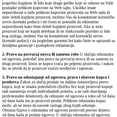
pogreš
no kupljene ili bilo koje druge greške koje se odnose na Vaše
postupke prilikom kupovine na Web sajtu. Ukoliko imate
nepravilnosti u radu prilikom kupovine proizvoda na Web sajtu ili
niste dobili kupljeni proizvod, molimo Vas da kontaktirate korisnički
servis (kontakt podaci) i mi ćemo se potruditi da otklonimo
nepravilnosti kako biste dobili kupljeni proizvod. Ako je neki
proizvod koji ste kupil
i defektan ili ne funkcioniše pravilno iz bilo
kog razloga, molimo Vas da kontaktirate naš korisnički servis
(kontakt podaci) i da pogledate garantni list kako biste se upoznali sa
d
etaljima gara
ncije i postupkom reklamacije.
2. Pravo na povraćaj novca ili zamenu robe
U slučaju odustanka
od ugovora, potrošač ima pravo na povraćaj novca ili na zamenu za
drugi proizvod. Iznos se kupcu vraća po prijem
u proizvoda, i nakon
što se utvrdi da je proizvod vraćen neoštećen i ispravan.
3. Pravo na odustajanje od ugovora, prava i obaveze kupca i
prodavca
Zakon za slučaj prodaje na daljinu ustanovljava pravo
kupca, koji se smatra
potr
ošačem (fizičko lice koje proizvod kupuje
radi namirenja svojih individualnih potreba, a ne radi obavljanja
profesionalne delatnosti), da odustane od ugovora u roku od 14 dana
od dana kada mu je proizvod predat. Prilikom odustanka kupac
može, ali ne mora da navede razloge zbog kojih odustaje.
Obrazac/Izjava o odustanku od ugovora pro
izvodi pravno dejstvo
od dana kada je poslata trgovcu. U slučaju odustanka od ugovora,