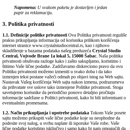
Napomena:
U svakom paketu
je dostavljen i jedan
papir za reklamaciju.
3. Politika privatnosti
1.1. Definicije politike privatnos
ti
Ova Politika privatnosti reguliše
praksu prikupljanja informacija od korisnika prilikom korišćenja
internet stranice www.crystalstudiocentral.rs, kao i njihovo
skladištenje u bazama podataka našeg preduzeća
Crystal Studio
Central, Vojvode Brane 1a lokal 5, 15000 Šabac
. Naša politika
privatnosti obuhvata razloge kako i zašto sakupljamo, koristimo i
štitimo Vaše lične podatke. Zadržavamo diskreciono pravo da ovu
Politiku privatnosti možemo izmeniti u svako doba i da tako
izmenjen tekst postane važeći odmah po objavi istog na Web sajtu.
Nastavak Vašeg korišćenja Web sajta nakon izmena, podrazumeva
da prihvatate sve uslove tako izmenjene Politike privatnosti. Stoga
savetujemo kori
snike da periodično ponovo detaljno pročitaju
informacije sadržane u Politici privatnosti, kako bi bili informisani o
eventualnim promenama.
1.2. Način prikupljan
ja i upotrebe podataka
Tokom Vaše posete
sajtu mo
žemo prikupiti vaše lične podatke koje su neophodne da
podesite svoj nalog, u sv
rhu naplate ili isporuke Vaše robe. Vaše
lične podatke koristimo isključivo i samo kako bi
nam omogućili da