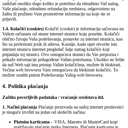
zadržati onoliko dugo koliko je potrebno da obradimo Vaš nalog,
Vaše plaćanj
e, odradimo refundaciju sredstava, odgovorimo na
žalbu ili pružimo Vam promotivne informacije na koje
ste se
prijavili.
1.4. Kolačići (cookies)
Kolačić (cookie) je informacija sačuvana na
Vašem računaru od strane internet stranice koju posetite. Kolačići
obično čuvaju Vaša podešavanja
, postavke za internet s
tranicu, kao
što su preferirani jezik ili adresa. Kasnije, kada opet otvorite istu
internet stranic
u internet pregledač šalje natrag kolačiće koji
pripadaju toj stranici. Ovo omogućava stranici da Vas prepozna i
prika
že informacije prilagođene Vašim
potrebama. Ukoliko ne želite
da naš Web sajt ima pristup Vašim kolačićima, možete ih blokirati.
Većina web browsera Vam omogućava da blokirate kolačiće. To
možete u
raditi putem Podešavanja Vašeg web browsera.
4. Politika plaćanja
Zaštita poverl
ji
vih podataka / vraćanje sredstava itd.
1. Načini plaćanja
Plaćanje proizvoda na
našoj internet prodavnici
je moguće izvršiti na jedan
od sledećih načina:
Platnim karticama
– VISA,
Maestro ili MasterCard koje
podržavaju plaćanje preko Interneta. Plaćanje karticama je