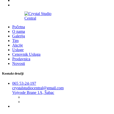
2016-2026
Početna
O nama
Galerija
Tim
Akcije
Usluge
Cenovnik Usluga
Prodavnica
Novosti
Kontakt detalji
065 53-24-197
crystalstudiocentral@gmail.com
Vojvode Brane 1A, Šabac