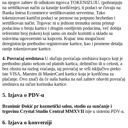
na njegov zaht
ev ili odlukom trgovca TOKENIZUJU, (pohranjuju
na sertifikovan način za kasnije korišć
enje), ti podaci se čuvaju na
Banka Intesa Ecommerce sertifikovanim serverima. Tako
tokenizovani kartični podaci se prenose na potpuno bezbedan i
sertifikovan način. Trgovac ni u jednom trenutku nema pristup
podacima o broju kartice i drugim
osetljivim podacima, već dobija
referentni broj (token) koji samo on može koristiti u skladu sa
uslovima ugovorenim sa kupcem. Kupac ima mogućnost
deregistracije prethodno registrovane kartice, kao i promene detalja
ranije tok
enizovane kartice.
4. Povraćaj sredstava
U slučaju povraćaja sredstava kupcu koji je
prethodno platio nekom od platnih kartica, delimično ili u celosti, a
bez obzira na razlog vraćanja, taj povraćaj se vrši isključivo preko
iste
VISA, Maestro ili MasterCard kartice koja je korišćena za
plaćanje. Ovo znači da će naša banka na naš zahtev obaviti povraćaj
sredstava na račun korisnika kartice.
5. Izjava o PDV-u
Branimir Đokić pr kozmetički salon, studio za sunčanje i
trgovinu Crystal Studio Central MMXVII
nije u sistemu PDV-a.
6. Izjava o konverziji