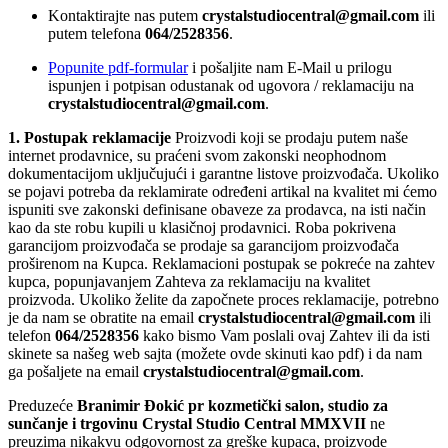
Kontaktirajte nas putem
crystalstudiocentral@gmail.com
ili
putem telefona
064/2528356
.
Popunite pdf-formular
i pošaljite nam E-Mail u prilogu
ispunjen i potpisan odustanak od ugovora / reklamaciju na
crystalstudiocentral@gmail.com
.
1. Postupak reklamacije
Proizvodi koji se prodaju putem naše
internet prodavnice, su praćeni svom zakonski neophodnom
dokumentacijom uključujući i garantne listove proizvođača. Ukoliko
se pojavi potreba da reklamirate određeni artikal na kvalitet mi ćemo
ispuniti sve zakonski definisane obaveze za prodavca, na isti način
kao da ste robu kupili u klasičnoj prodavnici. Roba pokrivena
garancijom proizvođača se prodaje sa garancijom proizvođača
proširenom na Kupca. Reklamacioni postupak se pokreće na zahtev
kupca, popunjavanjem Zahteva za reklama
ciju na kvalitet
proizvoda. Ukoliko želite da započnete proces reklamacije, potrebno
je da nam se obratite na email
crystalstudiocentral@gmail.com
ili
telefon
064/2528356
kako bismo Vam poslali ovaj Zahtev ili da
isti
skinete sa našeg web sajta (možete ovde skinuti kao pdf) i da nam
ga pošaljete na email
crystal
studiocentral@gmail.com
.
Preduzeće
Branimir Đokić pr kozmetički salon, studio za
sunčanje i trgovinu Crystal Studio Central MMXVII
ne
preuzima nikakvu odgovornost za greške kupaca, proizvode