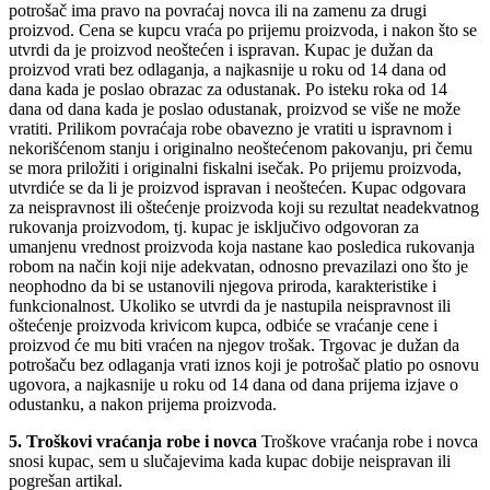
potrošač ima pravo na povraćaj novca ili na zamenu za drugi
proizvod. Cena se kupcu vraća po prijemu proizvoda, i nakon što se
utvrdi da je proizvod neoštećen
i ispravan. Kupac je dužan da
proizvod vrati bez odlaganja, a najkasnije u roku od 14 dana od
dana kada je poslao obrazac za
odustanak. Po isteku roka od 14
dana od dana kada je posla
o odustanak, proizvod se više ne može
vratiti. Prilikom povraćaj
a robe obavezno je vratiti u ispravnom i
nekorišćenom stanju i originalno neoštećenom pakovanju, pri čemu
se mora priložiti i originalni fiskalni isečak. Po prijemu proizvoda,
utvr
diće se da li je proizvod ispravan i neoštećen. Kupac odgo
vara
za neispravnost ili oštećenje proizvoda koji su rezultat neadekvatnog
rukovanja proizvodom, tj. kupac je isključivo odgovoran za
umanjenu v
rednost proizvoda koja nastane kao posledica rukovanja
robom na način koji nije adekvatan, odnosno prevazilazi ono što je
neophodno da bi se ustanovili njegova priroda, karakteristike i
f
unkcionalnost. Ukoliko se utvrdi da je nastupila neispravnost ili
oštećenje proizvoda krivicom kupca, odbiće se vraćanje cene i
proizvod će mu biti vraćen na njegov trošak. Trgovac je dužan da
potrošaču bez odlaganja vrati iznos koji je potrošač platio po osnovu
ugovora, a najkasnije u roku od 14 dan
a od dana prijema izjave o
odustanku, a nakon prijema
proizvoda.
5. Troškovi vraćanja robe i novca
Troškove vraćanja robe i novca
snosi kupac, sem u slučajevima kada kupac dobije neispravan ili
pogrešan artikal.