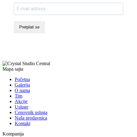
Pretplati se
Mapa sajta
Početna
Galerija
O nama
Tim
Akcije
Usluge
Cenovnik usluga
Naša prodavnica
Kontakt
Kompanija