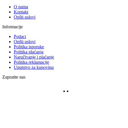
O nama
Kontakt
Opšti uslovi
Informacije
Podaci
Opšti uslovi
Politika isporuke
Politika plaćanja
Naručivanje i plaćanje
Politika reklamacije
Uputstvo za kupovinu
Zapratite nas