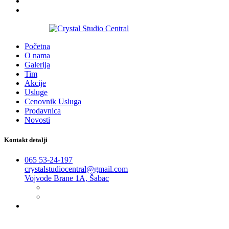
2016-2026
Početna
O nama
Galerija
Tim
Akcije
Usluge
Cenovnik Usluga
Prodavnica
Novosti
Kontakt detalji
065 53-24-197
crystalstudiocentral@gmail.com
Vojvode Brane 1A, Šabac