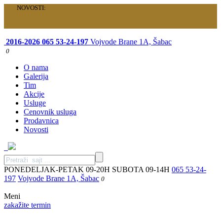
NOVOSTI:
Velika akcija je počela: Specijalni paketi samo za vas!
2016-2026
065 53-24-197
Vojvode Brane 1A, Šabac
0
O nama
Galerija
Tim
Akcije
Usluge
Cenovnik usluga
Prodavnica
Novosti
PONEDELJAK-PETAK 09-20H SUBOTA 09-14H
065 53-24-
197
Vojvode Brane 1A, Šabac
0
Meni
zakažite termin