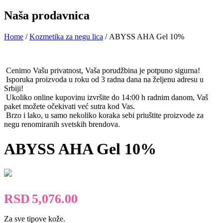
Naša prodavnica
Home
/
Kozmetika za negu lica
/ ABYSS AHA Gel 10%
Cenimo Vašu privatnost, Vaša porudžbina je potpuno sigurna!
Isporuka proizvoda u roku od 3 radna dana na željenu adresu u
Srbiji!
Ukoliko online kupovinu izvršite do 14:00 h radnim danom, Vaš
paket možete očekivati već sutra kod Vas.
Brzo i lako, u samo nekoliko koraka sebi priuštite proizvode za
negu renomiranih svetskih brendova.
ABYSS AHA Gel 10%
RSD
5,076.00
Za sve tipove kože.