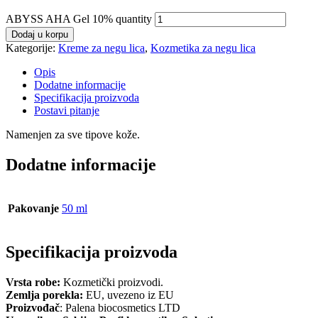
ABYSS AHA Gel 10% quantity
Dodaj u korpu
Kategorije:
Kreme za negu lica
,
Kozmetika za negu lica
Opis
Dodatne informacije
Specifikacija proizvoda
Postavi pitanje
Namenjen za sve tipove kože.
Dodatne informacije
Pakovanje
50 ml
Specifikacija proizvoda
Vrsta robe:
Kozmetički proizvodi.
Zemlja porekla:
EU, uvezeno iz EU
Proizvođač
: Palena biocosmetics LTD