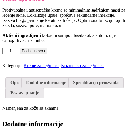
Protivupalna i antiseptička krema sa minimalnim sadržajem masti za
lečenje akne. Lokalizuje upale, sprečava sekundarne infekcije,
izaziva blago perutanje keratinskih ćelija. Optimizira funkciju lojnih
žlezda, sužava pore, matira kožu.
Aktivni ingradijenti
koloidni sumpor, bisabolol, alantoin, ulje
čajnog drveta i kamilice.
ABYSS
Dodaj u korpu
Botanical
Anti-
Acne
Kategorije:
Kreme za negu lica
,
Kozmetika za negu lica
cream
quantity
Opis
Dodatne informacije
Specifikacija proizvoda
Postavi pitanje
Namenjena za kožu sa aknama.
Dodatne informacije