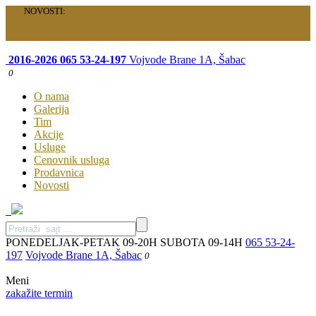
NOVOSTI:
Velika akcija je počela: Specijalni paketi samo za vas!
2016-2026
065 53-24-197
Vojvode Brane 1A, Šabac
0
O nama
Galerija
Tim
Akcije
Usluge
Cenovnik usluga
Prodavnica
Novosti
PONEDELJAK-PETAK 09-20H SUBOTA 09-14H
065 53-24-
197
Vojvode Brane 1A, Šabac
0
Meni
zakažite termin