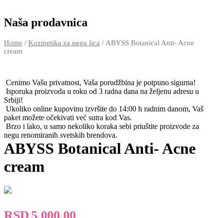
Naša prodavnica
Home
/
Kozmetika za negu lica
/ ABYSS Botanical Anti- Acne
cream
Cenimo Vašu privatnost, Vaša porudžbina je potpuno sigurna!
Isporuka proizvoda u roku od 3 radna dana na željenu adresu u
Srbiji!
Ukoliko online kupovinu izvršite do 14:00 h radnim danom, Vaš
paket možete očekivati već sutra kod Vas.
Brzo i lako, u samo nekoliko koraka sebi priuštite proizvode za
negu renomiranih svetskih brendova.
ABYSS Botanical Anti- Acne
cream
RSD
5,000.00