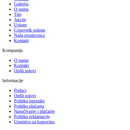
Galerija
O nama
Tim
Akcije
Usluge
Cenovnik usluga
Naša prodavnica
Kontakt
Kompanija
O nama
Kontakt
Opšti uslovi
Informacije
Podaci
Opšti uslovi
Politika isporuke
Politika plaćanja
Naručivanje i plaćanje
Politika reklamacije
Uputstvo za kupovinu