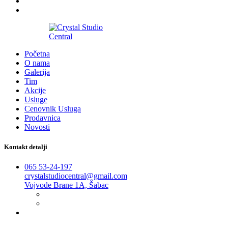
2016-2026
Početna
O nama
Galerija
Tim
Akcije
Usluge
Cenovnik Usluga
Prodavnica
Novosti
Kontakt detalji
065 53-24-197
crystalstudiocentral@gmail.com
Vojvode Brane 1A, Šabac