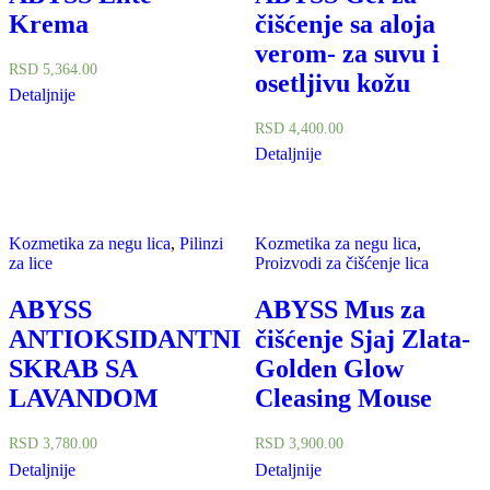
Krema
čišćenje sa aloja
verom- za suvu i
RSD
5,364.00
osetljivu kožu
Detaljnije
RSD
4,400.00
Detaljnije
Kozmetika za negu lica
,
Pilinzi
Kozmetika za negu lica
,
za lice
Proizvodi za čišćenje lica
ABYSS
ABYSS Mus za
ANTIOKSIDANTNI
čišćenje Sjaj Zlata-
SKRAB SA
Golden Glow
LAVANDOM
Cleasing Mouse
RSD
3,780.00
RSD
3,900.00
Detaljnije
Detaljnije