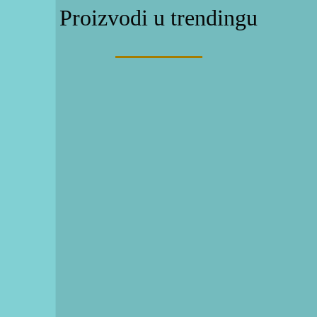
Proizvodi u trendingu
NEWSLETTER