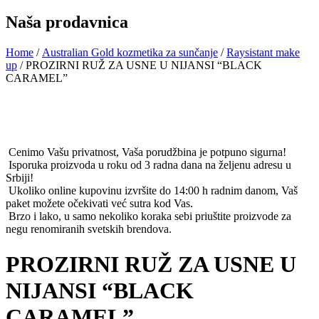
Naša prodavnica
Home
/
Australian Gold kozmetika za sunčanje
/
Raysistant make
up
/ PROZIRNI RUŽ ZA USNE U NIJANSI “BLACK
CARAMEL”
Cenimo Vašu privatnost, Vaša porudžbina je potpuno sigurna!
Isporuka proizvoda u roku od 3 radna dana na željenu adresu u
Srbiji!
Ukoliko online kupovinu izvršite do 14:00 h radnim danom, Vaš
paket možete očekivati već sutra kod Vas.
Brzo i lako, u samo nekoliko koraka sebi priuštite proizvode za
negu renomiranih svetskih brendova.
PROZIRNI RUŽ ZA USNE U
NIJANSI “BLACK
CARAMEL”