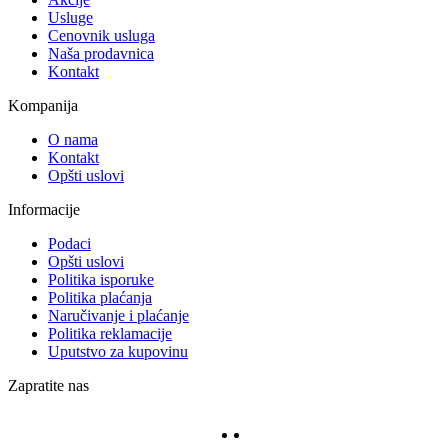
Usluge
Cenovnik usluga
Naša prodavnica
Kontakt
Kompanija
O nama
Kontakt
Opšti uslovi
Informacije
Podaci
Opšti uslovi
Politika isporuke
Politika plaćanja
Naručivanje i plaćanje
Politika reklamacije
Uputstvo za kupovinu
Zapratite nas