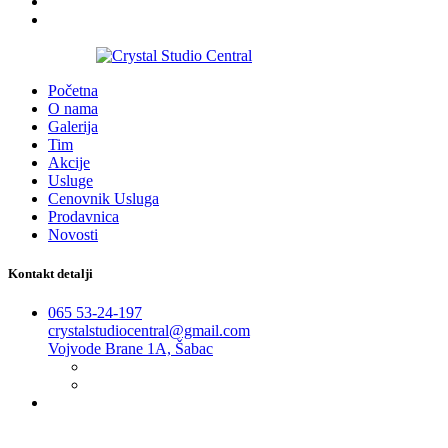
2016-2026
Početna
O nama
Galerija
Tim
Akcije
Usluge
Cenovnik Usluga
Prodavnica
Novosti
Kontakt detalji
065 53-24-197
crystalstudiocentral@gmail.com
Vojvode Brane 1A, Šabac