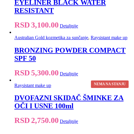
EYELINER BLACK WATER
RESISTANT
RSD
3,100.00
Detaljnije
Australian Gold kozmetika za sunčanje
,
Raysistant make up
BRONZING POWDER COMPACT
SPF 50
RSD
5,300.00
Detaljnije
NEMA NA STANJU
Raysistant make up
DVOFAZNI SKIDAČ ŠMINKE ZA
OČI I USNE 100ml
RSD
2,750.00
Detaljnije