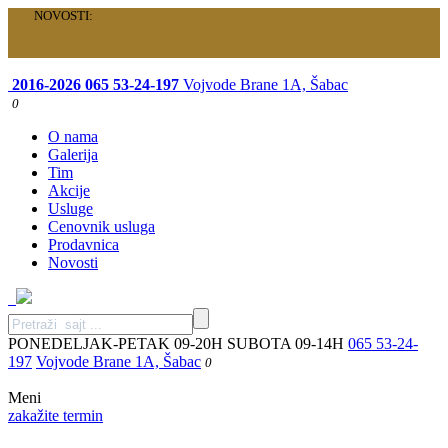
NOVOSTI:
Velika akcija je počela: Specijalni paketi samo za vas!
2016-2026
065 53-24-197
Vojvode Brane 1A, Šabac
0
O nama
Galerija
Tim
Akcije
Usluge
Cenovnik usluga
Prodavnica
Novosti
PONEDELJAK-PETAK 09-20H SUBOTA 09-14H
065 53-24-
197
Vojvode Brane 1A, Šabac
0
Meni
zakažite termin