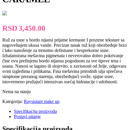
RSD
3,450.00
Ruž za usne u bordo nijansi prijatne kremaste I prozirne teksture sa
nagoveštajem ukusa vanile. Precizan tanak ruž koji obezbeđuje brzo
i lako nanošenje za trenutno definisane i besprekorne usne.
Izbalansirana mešavina pigmenata i neverovatno dobro pokrivanje
čine ovu prefinjenu bordo nijansu pogodnom za sve tipove tena i
usana. Nanosi se lagano ili slojevito, u zavisnosti od želje, odgovara
svim izgledima i prilikama. Fina mešavina prirodnih ulja sprečava
simptome preranog starenja, obezbeđujući sveže, sjajne usne,
istovremeno pružajući intenzivan osećaj hidratacije i udobnosti.
Nema na stanju
Kategorija:
Raysistant make up
Specifikacija proizvoda
Postavi pitanje
Specifikacija proizvoda