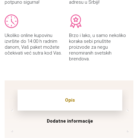
potpuno sigurna!
adresu u Srbiji!
Ukoliko online kupovinu
Brzo i lako, u samo nekoliko
izvršite do 14:00 h radnim
koraka sebi priuštite
danom, Vaš paket možete
proizvode za negu
očekivati već sutra kod Vas.
renomiranih svetskih
brendova.
Opis
Dodatne informacije