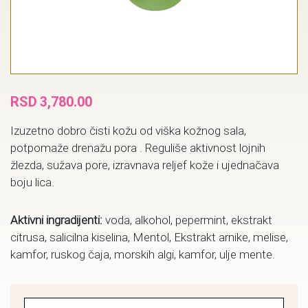
RSD
3,780.00
Izuzetno dobro čisti kožu od viška kožnog sala,
potpomaže drenažu pora . Reguliše aktivnost lojnih
žlezda, sužava pore, izravnava reljef kože i ujednačava
boju lica.
Aktivni ingradijenti:
voda, alkohol, pepermint, ekstrakt
citrusa, salicilna kiselina, Mentol, Ekstrakt arnike, melise,
kamfor, ruskog čaja, morskih algi, kamfor, ulje mente.
ABYSS Pore Refining & Sebum Balans Toner quantity