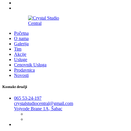
2016-2026
Početna
O nama
Galerija
Tim
Akcije
Usluge
Cenovnik Usluga
Prodavnica
Novosti
Kontakt detalji
065 53-24-197
crystalstudiocentral@gmail.com
Vojvode Brane 1A, Šabac