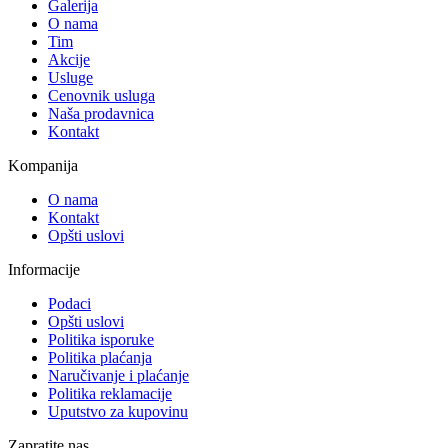
Galerija
O nama
Tim
Akcije
Usluge
Cenovnik usluga
Naša prodavnica
Kontakt
Kompanija
O nama
Kontakt
Opšti uslovi
Informacije
Podaci
Opšti uslovi
Politika isporuke
Politika plaćanja
Naručivanje i plaćanje
Politika reklamacije
Uputstvo za kupovinu
Zapratite nas