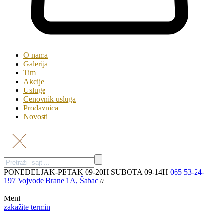
O nama
Galerija
Tim
Akcije
Usluge
Cenovnik usluga
Prodavnica
Novosti
PONEDELJAK-PETAK 09-20H SUBOTA 09-14H
065 53-24-
197
Vojvode Brane 1A, Šabac
0
Meni
zakažite termin