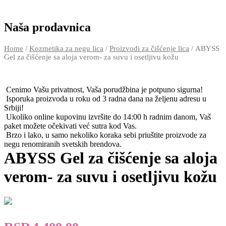
Naša prodavnica
Home
/
Kozmetika za negu lica
/
Proizvodi za čišćenje lica
/ ABYSS
Gel za čišćenje sa aloja verom- za suvu i osetljivu kožu
Cenimo Vašu privatnost, Vaša porudžbina je potpuno sigurna!
Isporuka proizvoda u roku od 3 radna dana na željenu adresu u
Srbiji!
Ukoliko online kupovinu izvršite do 14:00 h radnim danom, Vaš
paket možete očekivati već sutra kod Vas.
Brzo i lako, u samo nekoliko koraka sebi priuštite proizvode za
negu renomiranih svetskih brendova.
ABYSS Gel za čišćenje sa aloja
verom- za suvu i osetljivu kožu