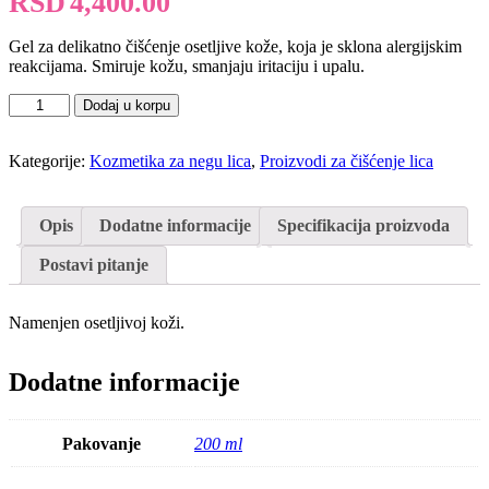
RSD
4,400.00
Gel za delikatno čišćenje osetljive kože, koja je sklona alergijskim
reakcijama. Smiruje kožu, smanjaju iritaciju i upalu.
ABYSS
Dodaj u korpu
Gel
za
čišćenje
Kategorije:
Kozmetika za negu lica
,
Proizvodi za čišćenje lica
sa
aloja
verom-
Opis
Dodatne informacije
Specifikacija proizvoda
za
suvu
Postavi pitanje
i
osetljivu
kožu
Namenjen osetljivoj koži.
quantity
Dodatne informacije
Pakovanje
200 ml