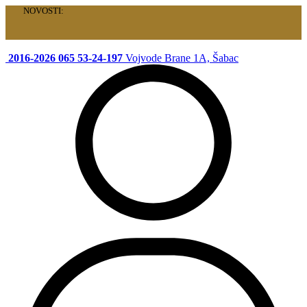
NOVOSTI:
Velika akcija je počela: Specijalni paketi samo za vas!
2016-2026
065 53-24-197
Vojvode Brane 1A, Šabac