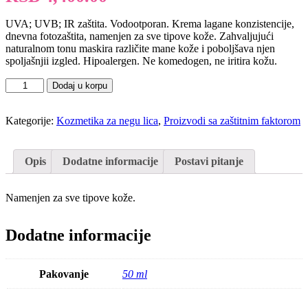
UVA; UVB; IR zaštita. Vodootporan. Krema lagane konzistencije,
dnevna fotozaštita, namenjen za sve tipove kože. Zahvaljujući
naturalnom tonu maskira različite mane kože i poboljšava njen
spoljašnjii izgled. Hipoalergen. Ne komedogen, ne iritira kožu.
ABYSS
Dodaj u korpu
Cover
sunblock
cream
Kategorije:
Kozmetika za negu lica
,
Proizvodi sa zaštitnim faktorom
SPF-
50
(CC
Opis
Dodatne informacije
Postavi pitanje
krema)
quantity
Namenjen za sve tipove kože.
Dodatne informacije
Pakovanje
50 ml