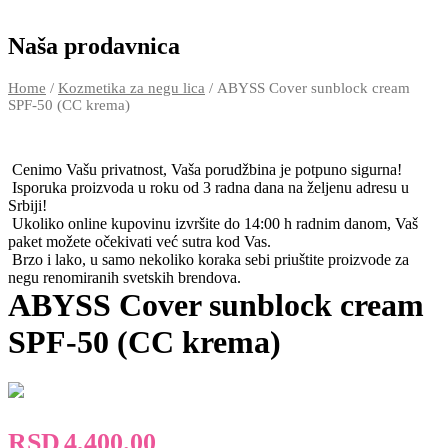
Naša prodavnica
Home
/
Kozmetika za negu lica
/ ABYSS Cover sunblock cream
SPF-50 (CC krema)
Cenimo Vašu privatnost, Vaša porudžbina je potpuno sigurna!
Isporuka proizvoda u roku od 3 radna dana na željenu adresu u
Srbiji!
Ukoliko online kupovinu izvršite do 14:00 h radnim danom, Vaš
paket možete očekivati već sutra kod Vas.
Brzo i lako, u samo nekoliko koraka sebi priuštite proizvode za
negu renomiranih svetskih brendova.
ABYSS Cover sunblock cream
SPF-50 (CC krema)
RSD
4,400.00