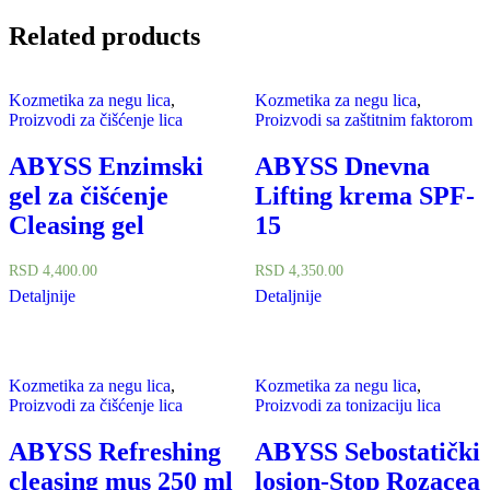
Related products
Kozmetika za negu lica
,
Kozmetika za negu lica
,
Proizvodi za čišćenje lica
Proizvodi sa zaštitnim faktorom
ABYSS Enzimski
ABYSS Dnevna
gel za čišćenje
Lifting krema SPF-
Cleasing gel
15
RSD
4,400.00
RSD
4,350.00
Detaljnije
Detaljnije
Kozmetika za negu lica
,
Kozmetika za negu lica
,
Proizvodi za čišćenje lica
Proizvodi za tonizaciju lica
ABYSS Refreshing
ABYSS Sebostatički
cleasing mus 250 ml
losion-Stop Rozacea