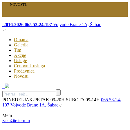
NOVOSTI:
Velika akcija je počela: Specijalni paketi samo za vas!
2016-2026
065 53-24-197
Vojvode Brane 1A, Šabac
0
O nama
Galerija
Tim
Akcije
Usluge
Cenovnik usluga
Prodavnica
Novosti
PONEDELJAK-PETAK 09-20H SUBOTA 09-14H
065 53-24-
197
Vojvode Brane 1A, Šabac
0
Meni
zakažite termin