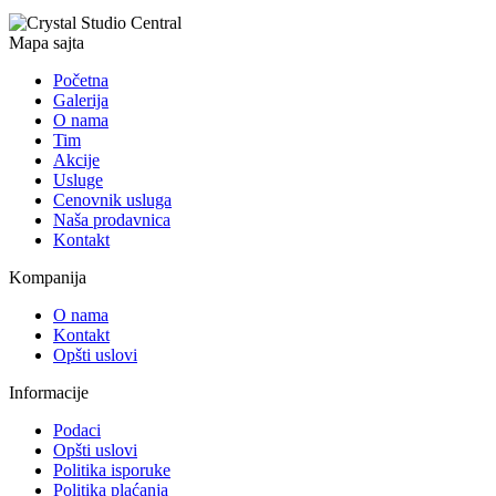
Mapa sajta
Početna
Galerija
O nama
Tim
Akcije
Usluge
Cenovnik usluga
Naša prodavnica
Kontakt
Kompanija
O nama
Kontakt
Opšti uslovi
Informacije
Podaci
Opšti uslovi
Politika isporuke
Politika plaćanja