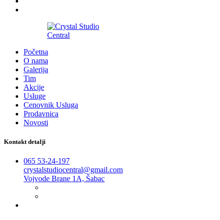
2016-2026
Početna
O nama
Galerija
Tim
Akcije
Usluge
Cenovnik Usluga
Prodavnica
Novosti
Kontakt detalji
065 53-24-197
crystalstudiocentral@gmail.com
Vojvode Brane 1A, Šabac