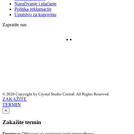
Naručivanje i plaćanje
Politika reklamacije
Uputstvo za kupovinu
Zapratite nas
© 2026 Copyright by Crystal Studio Central. All Rights Reserved.
ZAKAŽITE
TERMIN
×
Zakažite termin
Грешка:
Образац за контакт није пронађена.