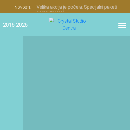
Velika akcija je počela: Specijalni paketi
NOVOSTI:
samo za vas!
2016-2026
0
Politika korišćenja
kolačića