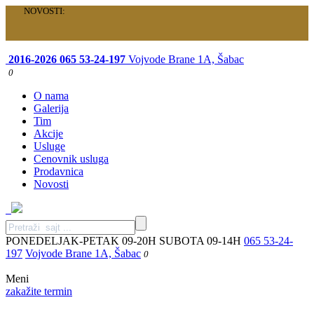
NOVOSTI:
Velika akcija je počela: Specijalni paketi samo za vas!
2016-2026
065 53-24-197
Vojvode Brane 1A, Šabac
0
O nama
Galerija
Tim
Akcije
Usluge
Cenovnik usluga
Prodavnica
Novosti
PONEDELJAK-PETAK 09-20H SUBOTA 09-14H
065 53-24-
197
Vojvode Brane 1A, Šabac
0
Meni
zakažite termin