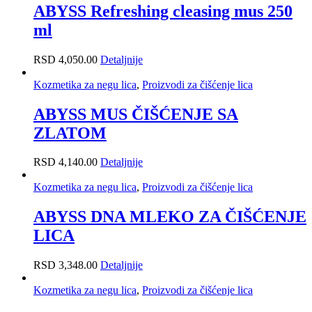
ABYSS Refreshing cleasing mus 250
Jantar šećerna pasta
ml
Australian Gold kozmetika za sunčanje
RSD
4,050.00
Detaljnije
Kozmetika za negu kose
Kozmetika za negu lica
,
Proizvodi za čišćenje lica
ABYSS MUS ČIŠĆENJE SA
Kozmetika za negu lica
ZLATOM
Некатегоризовано
RSD
4,140.00
Detaljnije
Kozmetika za negu tela
Kozmetika za negu lica
,
Proizvodi za čišćenje lica
Kozmetika za negu stopala
ABYSS DNA MLEKO ZA ČIŠĆENJE
LICA
Oznake proizvoda
RSD
3,348.00
Detaljnije
NAJPRODAVANIJI PROIZVODI MESECA
Kozmetika za negu lica
,
Proizvodi za čišćenje lica