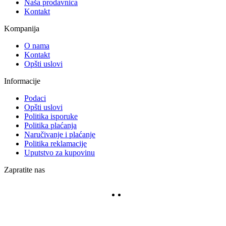
Naša prodavnica
Kontakt
Kompanija
O nama
Kontakt
Opšti uslovi
Informacije
Podaci
Opšti uslovi
Politika isporuke
Politika plaćanja
Naručivanje i plaćanje
Politika reklamacije
Uputstvo za kupovinu
Zapratite nas