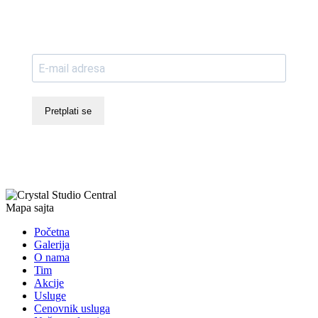
Pretplati se
Mapa sajta
Početna
Galerija
O nama
Tim
Akcije
Usluge
Cenovnik usluga