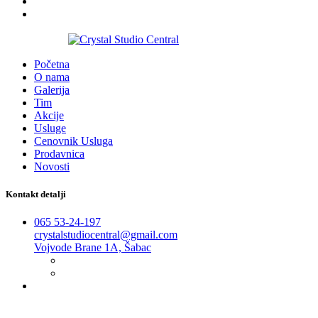
2016-2026
Početna
O nama
Galerija
Tim
Akcije
Usluge
Cenovnik Usluga
Prodavnica
Novosti
Kontakt detalji
065 53-24-197
crystalstudiocentral@gmail.com
Vojvode Brane 1A, Šabac