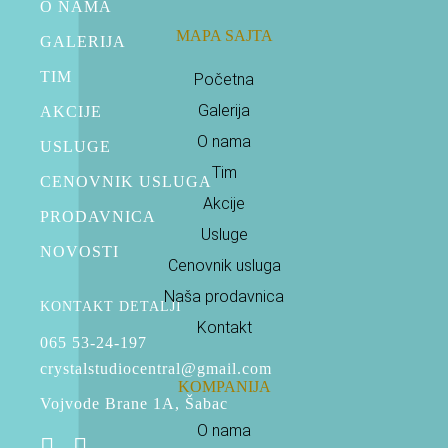
O NAMA
MAPA SAJTA
GALERIJA
TIM
Početna
Galerija
AKCIJE
O nama
USLUGE
Tim
CENOVNIK USLUGA
Akcije
PRODAVNICA
Usluge
NOVOSTI
Cenovnik usluga
Naša prodavnica
KONTAKT DETALJI
Kontakt
065 53-24-197
crystalstudiocentral@gmail.com
KOMPANIJA
Vojvode Brane 1A, Šabac
O nama