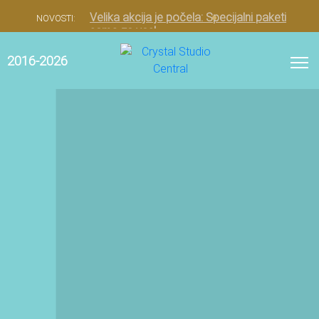
Velika akcija je počela: Specijalni paketi
NOVOSTI:
samo za vas!
2016-2026
0
Ostale Procedure