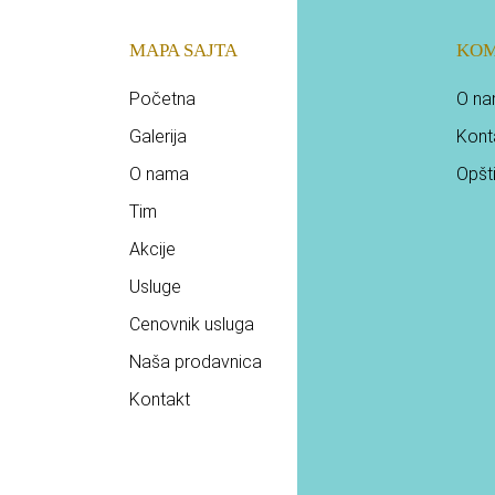
MAPA SAJTA
KOM
Početna
O n
Galerija
Kont
O nama
Opšti
Tim
Akcije
Usluge
Cenovnik usluga
Naša prodavnica
Kontakt