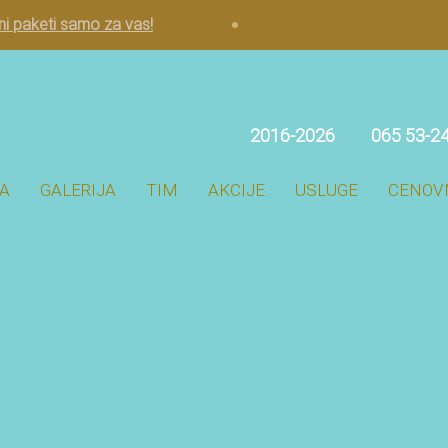
lni paketi samo za vas!
2016-2026
065 53-2
A
GALERIJA
TIM
AKCIJE
USLUGE
CENOV