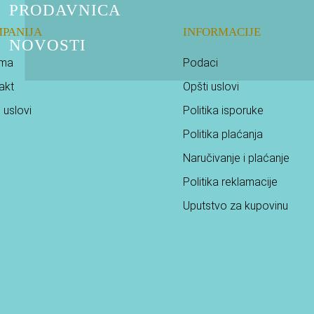
PRODAVNICA
PANIJA
INFORMACIJE
NOVOSTI
ama
Podaci
akt
Opšti uslovi
 uslovi
Politika isporuke
Politika plaćanja
Naručivanje i plaćanje
Politika reklamacije
Uputstvo za kupovinu