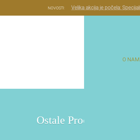
Velika akcija je počela: Specija
NOVOSTI:
O NAM
Ostale Procedure