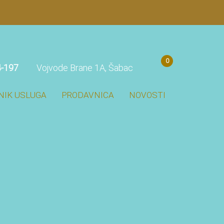
0
4-197
Vojvode Brane 1A, Šabac
NIK USLUGA
PRODAVNICA
NOVOSTI