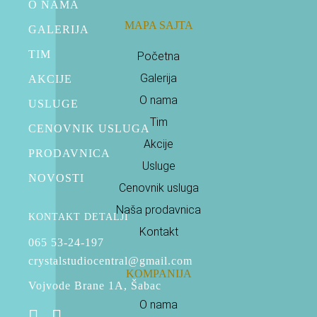
O NAMA
MAPA SAJTA
GALERIJA
TIM
Početna
Galerija
AKCIJE
O nama
USLUGE
Tim
CENOVNIK USLUGA
Akcije
PRODAVNICA
Usluge
NOVOSTI
Cenovnik usluga
Naša prodavnica
KONTAKT DETALJI
Kontakt
065 53-24-197
crystalstudiocentral@gmail.com
KOMPANIJA
Vojvode Brane 1A, Šabac
O nama