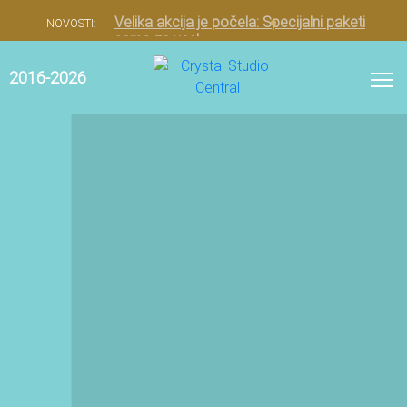
Velika akcija je počela: Specijalni paketi
NOVOSTI:
samo za vas!
2016-2026
0
Ostale Procedure