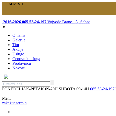
NOVOSTI:
Velika akcija je počela: Specijalni paketi samo za vas!
2016-2026
065 53-24-197
Vojvode Brane 1A, Šabac
0
O nama
Galerija
Tim
Akcije
Usluge
Cenovnik usluga
Prodavnica
Novosti
PONEDELJAK-PETAK 09-20H SUBOTA 09-14H
065 53-24-197
Meni
zakažite termin