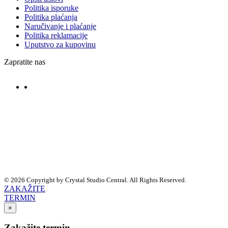
Politika isporuke
Politika plaćanja
Naručivanje i plaćanje
Politika reklamacije
Uputstvo za kupovinu
Zapratite nas
© 2026 Copyright by Crystal Studio Central. All Rights Reserved.
ZAKAŽITE
TERMIN
×
Zakažite termin