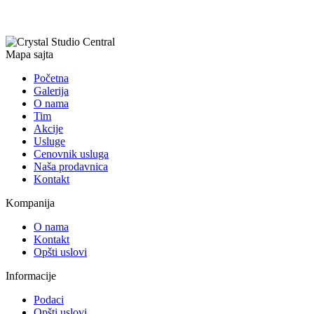
Mapa sajta
Početna
Galerija
O nama
Tim
Akcije
Usluge
Cenovnik usluga
Naša prodavnica
Kontakt
Kompanija
O nama
Kontakt
Opšti uslovi
Informacije
Podaci
Opšti uslovi