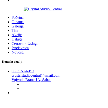
2016-2026
Početna
O nama
Galerija
Tim
Akcije
Usluge
Cenovnik Usluga
Prodavnica
Novosti
Kontakt detalji
065 53-24-197
crystalstudiocentral@gmail.com
Vojvode Brane 1A, Šabac