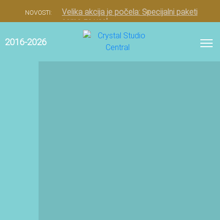
Velika akcija je počela: Specijalni paketi
NOVOSTI:
samo za vas!
Higijenski tretman
2016-2026
Higijenski tretman podrazumeva prvi i osnovni tretman
0
nege i higijene lica.
Higijenski tretman lica, kao što mu i samo ime kaže, pre
svega podrazumeva dubinsko čišćenje lica. Razne
nečistoće ‘’napadaju’’ našu kožu svakog dana, svakog
minuta.
Pore se pune, blokiraju i tako se podstiče nastanak akni,
bubuljica i mitisera. Jedan od načina da rešiš ovaj probem
je higijenski tretman lica!Higijenski tretman obuhvata
osnovno čišćenje i negu lica. Preporučuje se za sve tipove
kože. Njime se postiže dubinsko čišćenje, vraćanje sjaja i