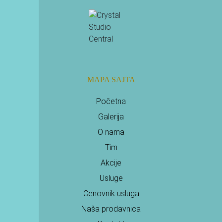
MAPA SAJTA
Početna
Galerija
O nama
Tim
Akcije
Usluge
Cenovnik usluga
Naša prodavnica